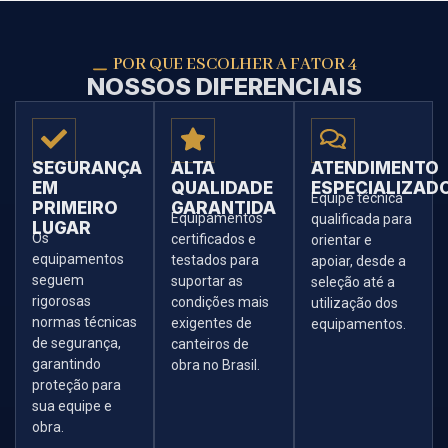
POR QUE ESCOLHER A FATOR 4
NOSSOS DIFERENCIAIS
SEGURANÇA
ALTA
ATENDIMENTO
EM
QUALIDADE
ESPECIALIZAD
Equipe técnica
PRIMEIRO
GARANTIDA
Equipamentos
qualificada para
LUGAR
Os
certificados e
orientar e
equipamentos
testados para
apoiar, desde a
seguem
suportar as
seleção até a
rigorosas
condições mais
utilização dos
normas técnicas
exigentes de
equipamentos.
de segurança,
canteiros de
garantindo
obra no Brasil.
proteção para
sua equipe e
obra.