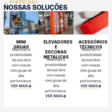
PORTIFÓLIO
NOSSAS SOLUÇÕES
MINI
ELEVADORES
ACESSÓRIOS
GRUAS
E
TÉCNICOS
Maximize a
Maximize a
ESCORAS
produtividade
produtividade
METÁLICAS
Maximize a
da sua obra
da sua obra
produtividade
com nossas
com nossas
da sua obra
mini gruas de
mini gruas de
com nossas
alta
alta
mini gruas de
performance.
performance.
alta
VER MAIS
VER MAIS
performance.
VER MAIS